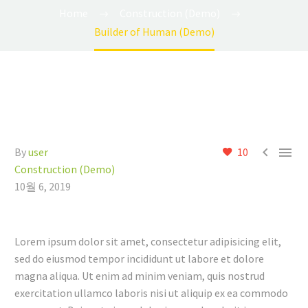
Home
Construction (Demo)
Builder of Human (Demo)


By
user
10
Construction (Demo)
10월 6, 2019
Lorem ipsum dolor sit amet, consectetur adipisicing elit,
sed do eiusmod tempor incididunt ut labore et dolore
magna aliqua. Ut enim ad minim veniam, quis nostrud
exercitation ullamco laboris nisi ut aliquip ex ea commodo