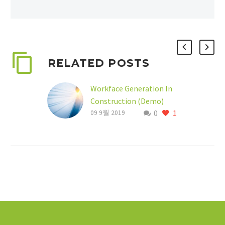
RELATED POSTS
Workface Generation In
Construction (Demo)
0
1
Lorem Ipsum proin
09 9월 2019
gravida nibh vel velit
auctor aliquet. Aenean
sollicitudin, lorem quis
bibendum auctor, nisi elit
consequat ipsum, nec…