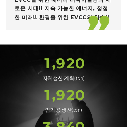
로운 시대!! 지속 가능한 에너지, 청청
한 미래!! 환경을 위한 EVCC의 약속!!
,
1
9
2
0
자체생산 계획(ton)
,
1
9
2
0
임가공 생산(ton)
,
3
8
4
0