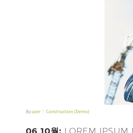
By
user
Construction (Demo)
06 10월:
LOREM IPSUM 