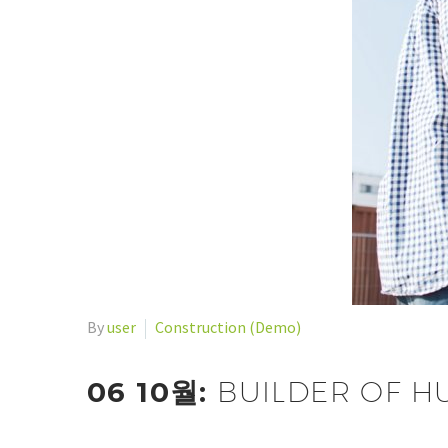
By
user
Construction (Demo)
06 10월:
BUILDER OF H