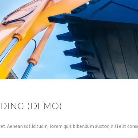
LDING (DEMO)
et. Aenean sollicitudin, lorem quis bibendum auctor, nisi elit conse