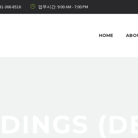
31-366-8516
업무시간: 9:00 AM - 7:00 PM
HOME
ABO
LDINGS (D