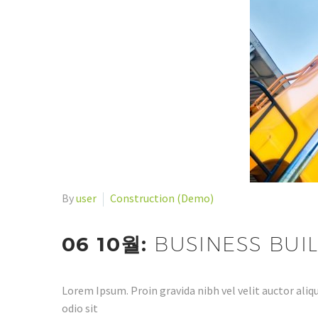
By
user
Construction (Demo)
06 10월:
BUSINESS BUI
Lorem Ipsum. Proin gravida nibh vel velit auctor aliqu
odio sit